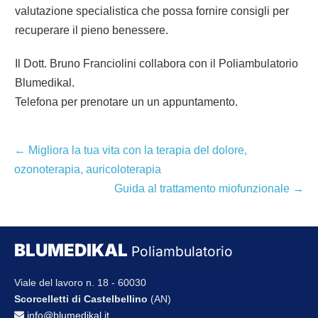
valutazione specialistica che possa fornire consigli per
recuperare il pieno benessere.
Il Dott. Bruno Franciolini collabora con il Poliambulatorio
Blumedikal.
Telefona per prenotare un un appuntamento.
Navigazione
← Migliora la tua vita con la terapia del dolore,
articoli
ozonoterapia, auricoloterapia
Guida al trattamento miofunzionale →
BLUMEDIKAL
Poliambulatorio
Viale del lavoro n. 18 - 60030
Scorcelletti di Castelbellino
(AN)
info@blumedikal.it