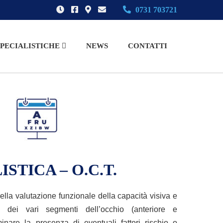
0731 703721
SPECIALISTICHE
NEWS
CONTATTI
STICA – O.C.T.
nella valutazione funzionale della capacità visiva e
o dei vari segmenti dell’occhio (anteriore e
minare la presenza di eventuali fattori rischio o