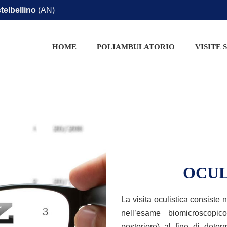
telbellino
(AN)
HOME
POLIAMBULATORIO
VISITE 
OCULI
La visita oculistica consiste 
nell’esame biomicroscopic
posteriore) al fine di deter