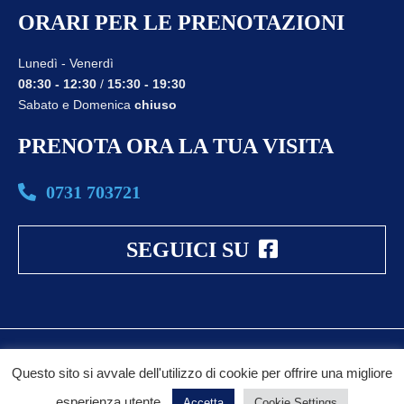
ORARI PER LE PRENOTAZIONI
Lunedì - Venerdì
08:30 - 12:30
/
15:30 - 19:30
Sabato e Domenica
chiuso
PRENOTA ORA LA TUA VISITA
0731 703721
SEGUICI SU
© 2026 - Blumedikal Srls P.iva 02703740429 | All rights reserved
Questo sito si avvale dell'utilizzo di cookie per offrire una migliore
PRIVACY
COOKIE POLICY
ACCESSIBILITA’
esperienza utente.
Accetta
Cookie Settings