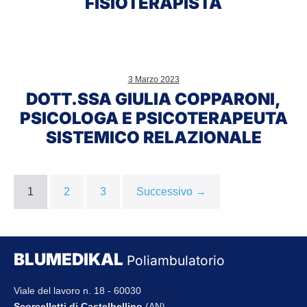
FISIOTERAPISTA
Dott.ssa
Giulia
3 Marzo 2023
Copparoni,
DOTT.SSA GIULIA COPPARONI,
Psicologa
PSICOLOGA E PSICOTERAPEUTA
e
SISTEMICO RELAZIONALE
Psicoterapeuta
sistemico
relazionale
1
2
3
Successivo →
BLUMEDIKAL
Poliambulatorio
Viale del lavoro n. 18 - 60030
Scorcelletti di Castelbellino
(AN)