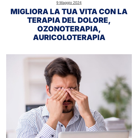
9 Maggio 2024
MIGLIORA LA TUA VITA CON LA
TERAPIA DEL DOLORE,
OZONOTERAPIA,
AURICOLOTERAPIA
Che
cos’è
l’occhio
secco?