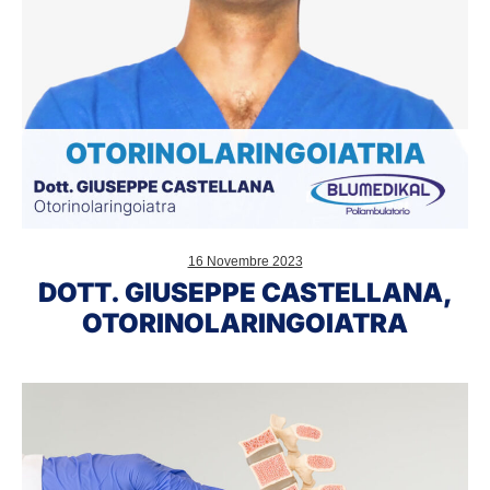
16 Novembre 2023
DOTT. GIUSEPPE CASTELLANA,
OTORINOLARINGOIATRA
Prevenzione,
diagnosi
e
cura