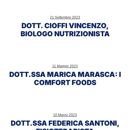
Dott.
Cioffi
21 Settembre 2023
Vincenzo,
DOTT. CIOFFI VINCENZO,
Biologo
BIOLOGO NUTRIZIONISTA
Nutrizionista
Dott.ssa
Marica
11 Maggio 2023
Marasca:
DOTT.SSA MARICA MARASCA: I
i
COMFORT FOODS
Comfort
Foods
Dott.ssa
Federica
10 Marzo 2023
Santoni,
DOTT.SSA FEDERICA SANTONI,
fisioterapista