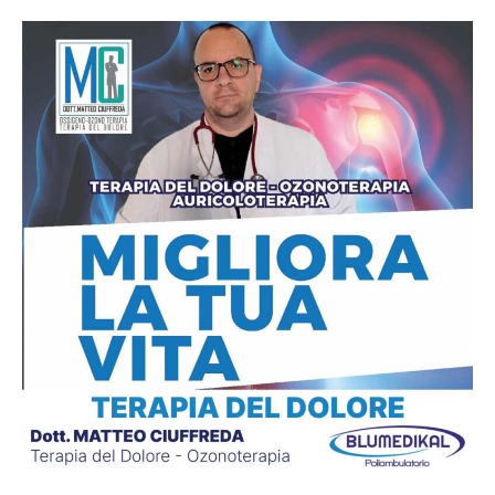
Migliora
la
tua
vita
con
la
terapia
del
dolore,
ozonoterapia,
auricoloterapia