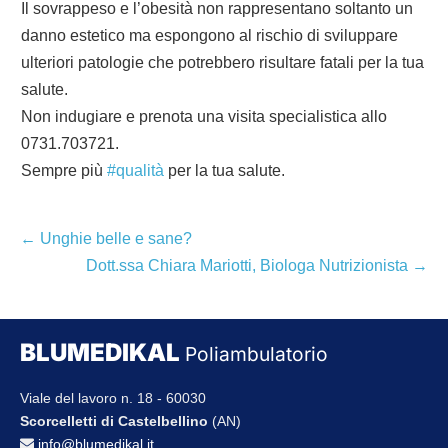
Il sovrappeso e l’obesità non rappresentano soltanto un
danno estetico ma espongono al rischio di sviluppare
ulteriori patologie che potrebbero risultare fatali per la tua
salute.
Non indugiare e prenota una visita specialistica allo
0731.703721.
Sempre più
#qualità
per la tua salute.
Navigazione
← Unghie belle e sane?
articoli
Dott.ssa Chiara Mariotti, Biologa Nutrizionista →
BLUMEDIKAL
Poliambulatorio
Viale del lavoro n. 18 - 60030
Scorcelletti di Castelbellino
(AN)
info@blumedikal.it