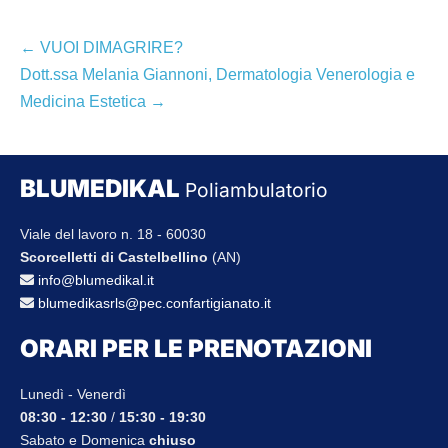
Navigazione
← VUOI DIMAGRIRE?
articoli
Dott.ssa Melania Giannoni, Dermatologia Venerologia e
Medicina Estetica →
BLUMEDIKAL
Poliambulatorio
Viale del lavoro n. 18 - 60030
Scorcelletti di Castelbellino
(AN)
info@blumedikal.it
blumedikasrls@pec.confartigianato.it
ORARI PER LE PRENOTAZIONI
Lunedì - Venerdì
08:30 - 12:30
/
15:30 - 19:30
Sabato e Domenica
chiuso